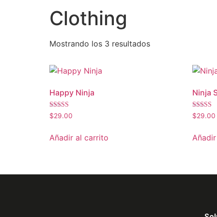
Clothing
Mostrando los 3 resultados
Happy Ninja
Ninja 
Valorado
Valorado
$
29.00
$
29.00
con
con
3.00
4.00
de 5
de 5
Añadir al carrito
Añadir 
Sol