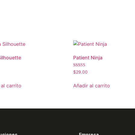
Silhouette
Patient Ninja
Valorado
$
29.00
con
4.67
de 5
al carrito
Añadir al carrito
uciones
Empresa