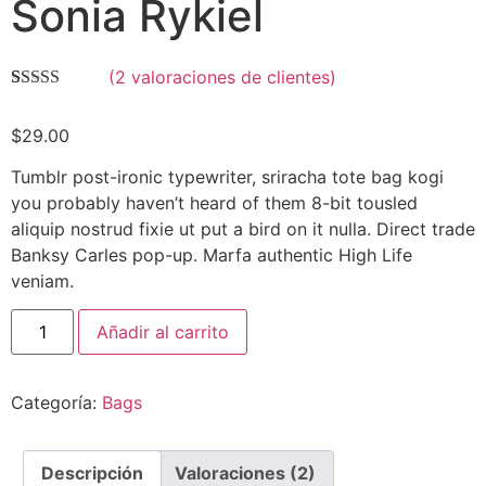
Sonia Rykiel
(
2
valoraciones de clientes)
Valorado
2
con
3.50
$
29.00
de 5 en
base a
valoraciones
Tumblr post-ironic typewriter, sriracha tote bag kogi
de
you probably haven’t heard of them 8-bit tousled
clientes
aliquip nostrud fixie ut put a bird on it nulla. Direct trade
Banksy Carles pop-up. Marfa authentic High Life
veniam.
Añadir al carrito
Categoría:
Bags
Descripción
Valoraciones (2)