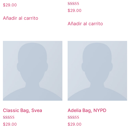
Valorado
$
29.00
con
Valorado
$
29.00
4.00
con
de 5
4.00
Añadir al carrito
de 5
Añadir al carrito
Classic Bag, Svea
Adelia Bag, NYPD
Valorado
Valorado
$
29.00
$
29.00
con
con