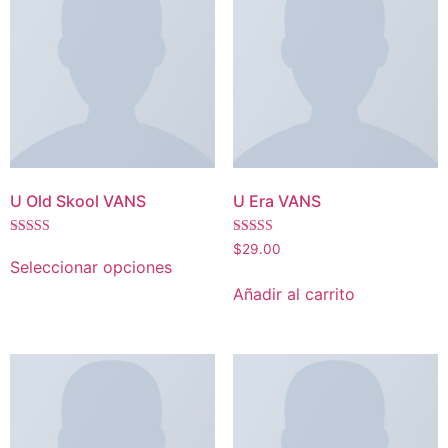
U Old Skool VANS
U Era VANS
Valorado
Valorado
$
29.00
con
con
Seleccionar opciones
3.67
3.50
de 5
de 5
Añadir al carrito