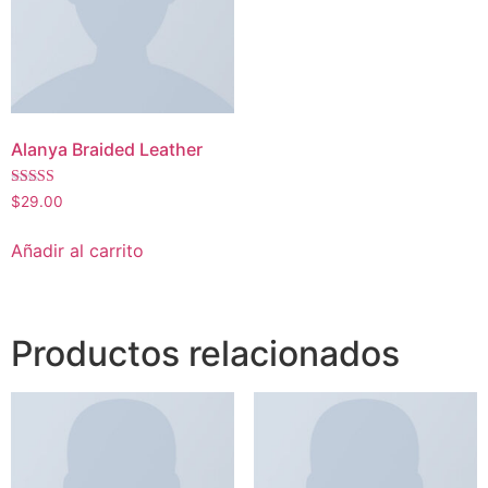
Alanya Braided Leather
Valorado
$
29.00
con
4.00
de 5
Añadir al carrito
Productos relacionados