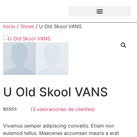
Inicio
/
Shoes
/ U Old Skool VANS
U Old Skool VANS
(
3
valoraciones de clientes)
Valorado
3
con
3.67
Vivamus semper adipiscing convallis. Etiam non
de 5 en
base a
euismod tellus. Maecenas accumsan mauris a erat
valoraciones