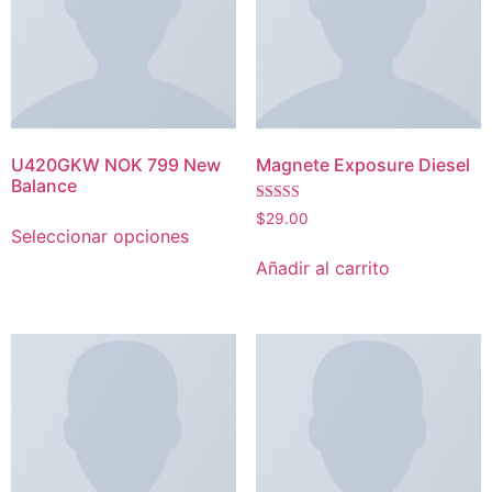
U420GKW NOK 799 New
Magnete Exposure Diesel
Balance
Valorado con
$
29.00
5.00
Seleccionar opciones
de 5
Añadir al carrito