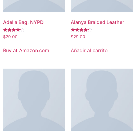
Adelia Bag, NYPD
Alanya Braided Leather
Valorado
Valorado
$
29.00
$
29.00
con
con
4.00
4.00
de 5
de 5
Buy at Amazon.com
Añadir al carrito