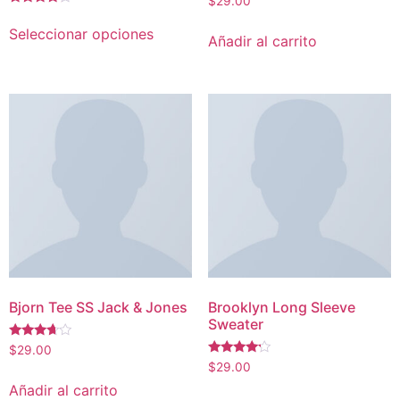
$
29.00
con
Valorado
3.50
con
Seleccionar opciones
de 5
4.00
Añadir al carrito
de 5
Bjorn Tee SS Jack & Jones
Brooklyn Long Sleeve
Sweater
Valorado
$
29.00
con
Valorado
$
29.00
3.50
con
de 5
4.00
Añadir al carrito
de 5