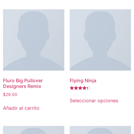
Fluro Big Pullover
Flying Ninja
Designers Remix
Valorado
$
29.00
con
Seleccionar opciones
4.17
de 5
Añadir al carrito