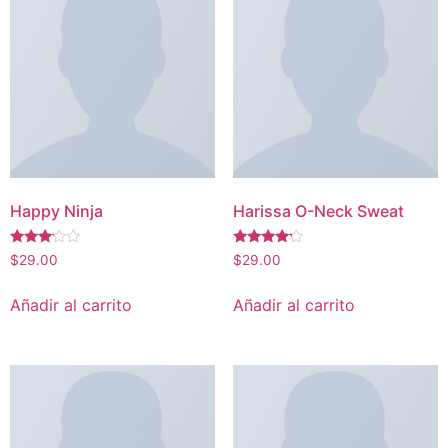
Happy Ninja
Harissa O-Neck Sweat
Valorado
Valorado
$
29.00
$
29.00
con
con
3.00
4.00
de 5
de 5
Añadir al carrito
Añadir al carrito