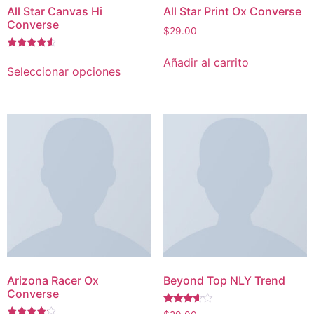
All Star Canvas Hi
All Star Print Ox Converse
Converse
$
29.00
Valorado
Añadir al carrito
con
Seleccionar opciones
4.33
de 5
Arizona Racer Ox
Beyond Top NLY Trend
Converse
Valorado