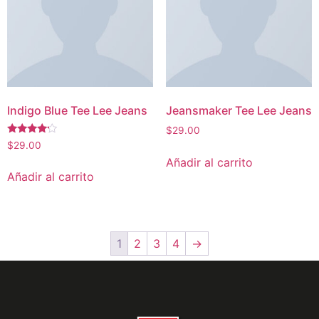
Indigo Blue Tee Lee Jeans
Jeansmaker Tee Lee Jeans
$
29.00
Valorado
$
29.00
con
Añadir al carrito
4.00
de 5
Añadir al carrito
1
2
3
4
→