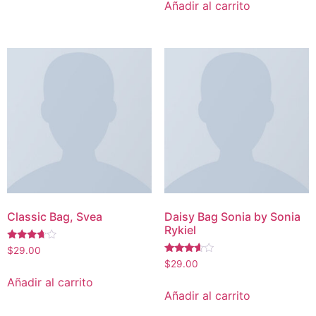
Añadir al carrito
Classic Bag, Svea
Daisy Bag Sonia by Sonia
Rykiel
Valorado
$
29.00
con
Valorado
$
29.00
3.50
con
de 5
3.50
Añadir al carrito
de 5
Añadir al carrito